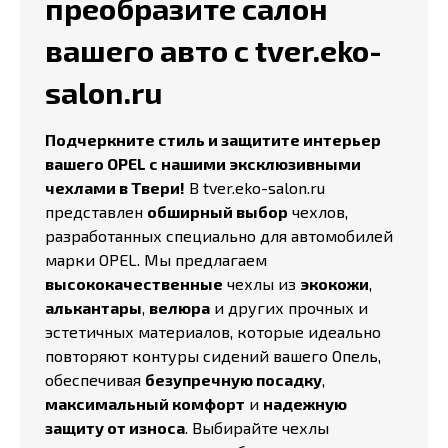
преобразите салон
вашего авто с tver.eko-
salon.ru
Подчеркните стиль и защитите интерьер
вашего OPEL с нашими эксклюзивными
чехлами в Твери!
В tver.eko-salon.ru
представлен
обширный выбор
чехлов,
разработанных специально для автомобилей
марки OPEL. Мы предлагаем
высококачественные
чехлы из
экокожи
,
алькантары
,
велюра
и других прочных и
эстетичных материалов, которые идеально
повторяют контуры сидений вашего Опель,
обеспечивая
безупречную посадку
,
максимальный комфорт
и
надежную
защиту от износа
. Выбирайте чехлы